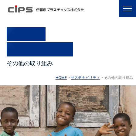
OTHER
INITIATIVES
そ
の
他
の
取
り
組
み
HOME
サステナビリティ
その他の取り組み