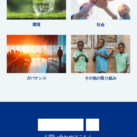
環境
社会
ガバナンス
その他の取り組み
CONTACT
US
お
問
い
合
わ
せ
は
こ
ち
ら