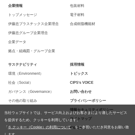
企業情報
包装材料
トップメッセージ
電子材料
伊藤忠プラスチックス企業理念
合成樹脂機能材
伊藤忠グループ企業理念
企業データ
拠点・組織図・グループ企業
サステナビリティ
採用情報
環境（Environment）
トピックス
社会（Social）
CIPS‘s VOICE
ガバナンス（Governance）
お問い合わせ
その他の取り組み
プライバシーポリシー
情報セキュリティポリシー
当社ウェブサイトでは、サービス向上およびお客さまにより適したサービス
サイトマップ
を提供するため、クッキーを利用しています。
「
６.クッキー（Cookie）の利用について
」をご参照いただき同意をお願い致
ENGLISH
します。